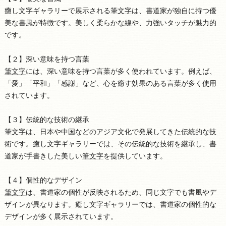
癒し文字ギャラリーで展示される
筆文字
は、書道家が独自に持つ優
美な書風が特徴です。美しく柔らかな線や、力強いタッチが魅力的
です。
【２】深い意味を持つ言葉
筆文字
には、深い意味を持つ言葉が多く使われています。例えば、
「愛」「平和」「感謝」など、心を癒す効果のある言葉が多く使用
されています。
【３】伝統的な技術の継承
筆文字
は、日本や中国などのアジア文化で発展してきた伝統的な技
術です。癒し文字ギャラリーでは、その伝統的な技術を継承し、書
道家が手書きした美しい
筆文字
を提供しています。
【４】個性的なデザイン
筆文字
は、書道家の個性が反映されるため、同じ文字でも書風やデ
ザインが異なります。癒し文字ギャラリーでは、書道家の個性的な
デザインが多く展示されています。