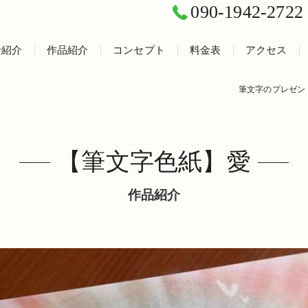
090-1942-2722
者紹介
作品紹介
コンセプト
料金表
アクセス
筆文字のプレゼン
癒し文字ギャ
【筆文字色紙】愛
作品紹介