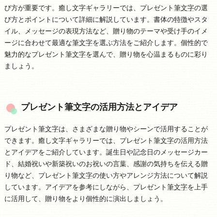
び方が重要です。癒し文字ギャラリーでは、プレゼント
筆文字
の選
び方とポイントについて詳細に解説しています。書体の
特徴
やスタ
イル、メッセージの表現方法など、贈り物のテーマや受け手のイメ
ージに合わせて最適な
筆文字
を選ぶ方法をご紹介します。個性的で
魅力的なプレゼント
筆文字
を選んで、贈り物を心温まるものに彩り
ましょう。
プレゼント
筆文字
の活用方法とアイデア
プレゼント
筆文字
は、さまざまな贈り物やシーンで活用することが
できます。癒し文字ギャラリーでは、プレゼント
筆文字
の活用方法
とアイデアをご紹介しています。誕生日や記念日のメッセージカー
ド、結婚祝いや新築祝いのお祝いの言葉、感謝の気持ちを伝える贈
り物など、プレゼント
筆文字
の使い方やアレンジ方法について解説
しています。アイデアを参考にしながら、プレゼント
筆文字
を上手
に活用して、贈り物をより個性的に演出しましょう。