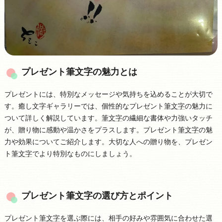
プレゼント
筆文字
の魅力とは
プレゼントには、特別なメッセージや気持ちを込めることが大切で
す。癒し文字ギャラリーでは、個性的なプレゼント
筆文字
の魅力に
ついて詳しく解説しています。
筆文字
の繊細な書体や力強いタッチ
が、贈り物に感動や温かさをプラスします。プレゼント
筆文字
の魅
力や効果についてご紹介します。大切な人への贈り物を、プレゼン
ト
筆文字
でより特別なものにしましょう。
プレゼント
筆文字
の選び方とポイント
プレゼント
筆文字
を選ぶ際には、相手の好みや雰囲気に合わせた選